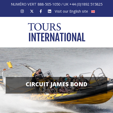
NUMÉRO VERT 888-505-1050 / UK +44 (0)1892 515825
Visit our English site
CIRCUIT JAMES BOND