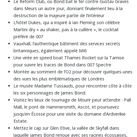
Le Reform Club, où Bond bat le fer contre Gustav Graves
dans Meurs un autre jour, donnant finalement lieu à la
destruction de la majeure partie de l’intérieur
L’hôtel Dukes, qui a inspiré à Ian Fleming son célèbre
Martini dry « au shaker, pas à la cuillère », le cocktail
préféré de 007
Vauxhall, l’authentique bâtiment des services secrets
britanniques, également appelé MI6
Une virée en speed boat Thames Rocket sur la Tamise
pour suivre les traces de Bond dans 007 Spectre
Montée au somment de l’O2 pour découvrir quelques-unes
des vues les plus emblématiques de Londres
Le musée Madame Tussauds, pour rencontrer côte à côte
les six personnages de James Bond.
Visitez les lieux de tournage de Mourir peut attendre : Pall
Mall, le pont de Hammersmith, Ascot, et poursuivez
jusqu’en Écosse pour une visite du domaine d’Ardverikie
Estate.
Mettez le cap sur Glen Etive, la vallée de Skyfall dans
laquelle James Bond renoue avec ses racines écossaises,