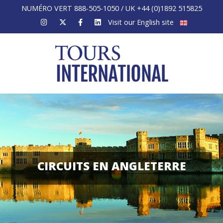
NUMÉRO VERT 888-505-1050 / UK +44 (0)1892 515825
Visit our English site
CIRCUITS EN ANGLETERRE