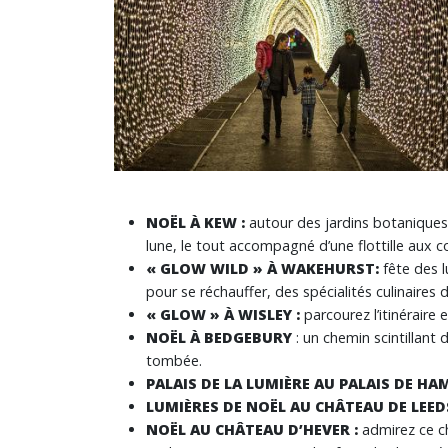
NOËL À KEW
:
autour des jardins botaniques r
lune, le tout accompagné d’une flottille aux 
« GLOW WILD » À WAKEHURST:
fête des l
pour se réchauffer, des spécialités culinaires 
« GLOW » À WISLEY :
parcourez l’itinéraire
NOËL À BEDGEBURY
: un chemin scintillant
tombée.
PALAIS DE LA LUMIÈRE AU PALAIS DE H
LUMIÈRES DE NOËL AU CHÂTEAU DE LEED
NOËL AU CHÂTEAU D’HEVER :
admirez ce ch