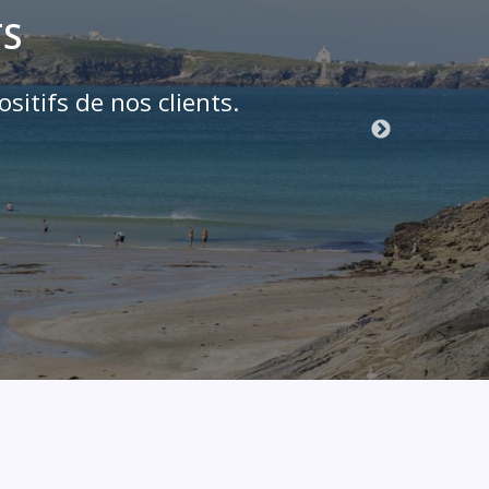
TS
sitifs de nos clients.
Merci e
.