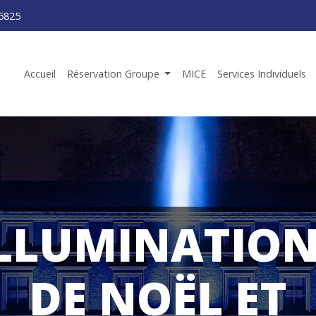
5825
Accueil
Réservation Groupe
MICE
Services Individuels
LLUMINATIO
DE NOËL ET