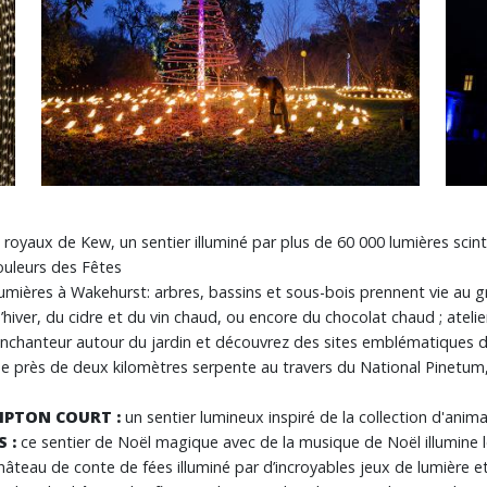
oyaux de Kew, un sentier illuminé par plus de 60 000 lumières scintill
couleurs des Fêtes
umières à Wakehurst: arbres, bassins et sous-bois prennent vie au gr
d’hiver, du cidre et du vin chaud, ou encore du chocolat chaud ; ateli
 enchanteur autour du jardin et découvrez des sites emblématiques d
 de près de deux kilomètres serpente au travers du National Pinetu
AMPTON COURT :
un sentier lumineux inspiré de la collection d'anima
S :
ce sentier de Noël magique avec de la musique de Noël illumine 
âteau de conte de fées illuminé par d’incroyables jeux de lumière et