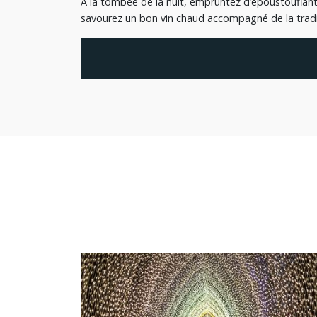
À la tombée de la nuit, empruntez d’époustouflants
savourez un bon vin chaud accompagné de la tradit